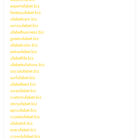
expertufabet.biz
fantasyufabet.biz
ufabetsiam.biz
swissufabet.biz
ufabetbusiness.biz
greenufabet.biz
ufabetcolor.biz
extraufabet.biz
ufabetlife.biz
ufabetsolutions.biz
socialufabet.biz
surfufabet.biz
ufabetbest.biz
sureufabet.biz
customufabet.biz
storyufabet.biz
epicufabet.biz
crystalufabet.biz
ufabetok.biz
everufabet.biz
crowdufabet.biz