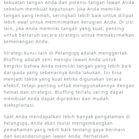
kekuatan tangan Anda dan potensi tangan lawan Anda
sebelum membuat keputusan. Jika Anda memiliki
tangan yang lemah, seringkali lebih baik untuk dilipat
lebih awal untuk meminimalkan kerugian Anda. Di sisi
lain, jika Anda memiliki tangan yang kuat, penting
untuk bertaruh secara strategis untuk memaksimalkan
kemenangan Anda.
Strategi kunci lain di Pelangiqq adalah menggertak.
Bluffing adalah seni menipu lawan Anda untuk
berpikir bahwa Anda memiliki tangan yang lebih baik
daripada yang sebenarnya Anda lakukan. Ini bisa
menjadi taktik yang kuat ketika digunakan secara
efektif, tetapi penting untuk menggunakannya dengan
hemat dan strategis. Bluffing terlalu sering dapat
membuat Anda dapat diprediksi dan mudah
dieksploitasi.
Saat Anda mendapatkan lebih banyak pengalaman di
Pelangiqq, Anda akan mulai mengembangkan
pemahaman yang lebih baik tentang gaya bermain
dan kecenderungan lawan Anda. Perhatikan