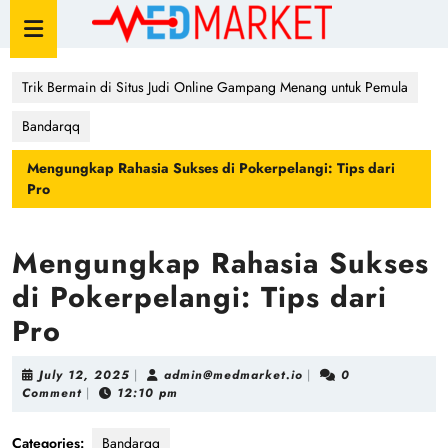
Skip
Open
to
Button
content
Skip
Trik Bermain di Situs Judi Online Gampang Menang untuk Pemula
to
content
Bandarqq
Mengungkap Rahasia Sukses di Pokerpelangi: Tips dari
Pro
Mengungkap Rahasia Sukses
di Pokerpelangi: Tips dari
Pro
July
admin@medmarket.io
July 12, 2025
|
admin@medmarket.io
|
0
12,
Comment
|
12:10 pm
2025
Categories:
Bandarqq