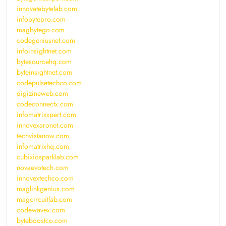
innovatebytelab.com
infobytepro.com
magbytego.com
codegeniusnet.com
infoinsightnet.com
bytesourcehq.com
byteinsightnet.com
codepulsetechco.com
digizineweb.com
codeconnectx.com
infomatrixxpert.com
innovexaronet.com
techvistanow.com
infomatrixhq.com
cubixiosparklab.com
novaevotech.com
innovextechco.com
maglinkgenius.com
magcircuitlab.com
codewavex.com
byteboostco.com