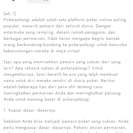
[ad_1]
Pokerpelangi adalah salah satu platform poker online paling
populer, menarik pemain dari seluruh dunia. Dengan
antarmuka yang ramping, desain ramah pengguna, dan
berbagai permainan, tidak heran mengapa begitu banyak
orang berbondong-bondong ke pokerpelangi untuk mencoba
keberuntungan mereka di meja virtual.
Tapi apa yang memisahkan pemain yang sukses dari yang
lain? Apa rahasia sukses di pokerpelangi? Untuk
mengetahuinya, kami beralih ke pro yang telah membuat
nama untuk diri mereka sendiri di dunia poker. Berikut
adalah beberapa tips dari para ahli tentang cara
meningkatkan permainan Anda dan meningkatkan peluang
Anda untuk menang besar di pokerpelangi.
1. Kuasai dasar -dasarnya
Sebelum Anda bisa menjadi pemain poker yang sukses, Anda
perlu menguasai dasar -dasarnya. Pahami aturan permainan,