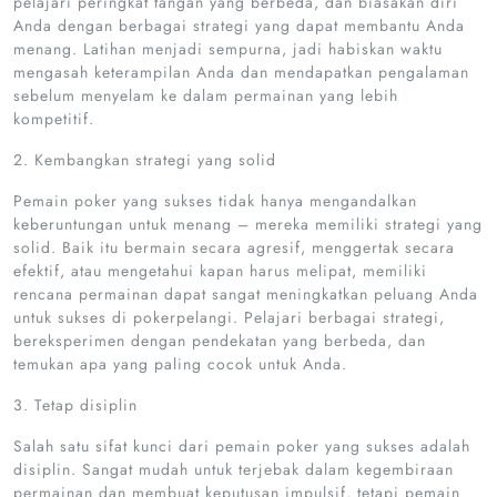
pelajari peringkat tangan yang berbeda, dan biasakan diri
Anda dengan berbagai strategi yang dapat membantu Anda
menang. Latihan menjadi sempurna, jadi habiskan waktu
mengasah keterampilan Anda dan mendapatkan pengalaman
sebelum menyelam ke dalam permainan yang lebih
kompetitif.
2. Kembangkan strategi yang solid
Pemain poker yang sukses tidak hanya mengandalkan
keberuntungan untuk menang – mereka memiliki strategi yang
solid. Baik itu bermain secara agresif, menggertak secara
efektif, atau mengetahui kapan harus melipat, memiliki
rencana permainan dapat sangat meningkatkan peluang Anda
untuk sukses di pokerpelangi. Pelajari berbagai strategi,
bereksperimen dengan pendekatan yang berbeda, dan
temukan apa yang paling cocok untuk Anda.
3. Tetap disiplin
Salah satu sifat kunci dari pemain poker yang sukses adalah
disiplin. Sangat mudah untuk terjebak dalam kegembiraan
permainan dan membuat keputusan impulsif, tetapi pemain