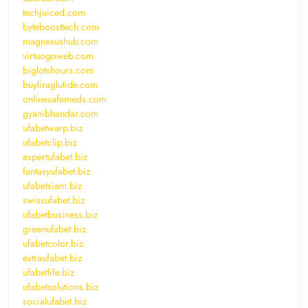
techjuiced.com
byteboosttech.com
magnexushub.com
virtuogoweb.com
biglotshours.com
buyliraglutide.com
onlinesafemeds.com
gyanibhandar.com
ufabetwarp.biz
ufabetclip.biz
expertufabet.biz
fantasyufabet.biz
ufabetsiam.biz
swissufabet.biz
ufabetbusiness.biz
greenufabet.biz
ufabetcolor.biz
extraufabet.biz
ufabetlife.biz
ufabetsolutions.biz
socialufabet.biz