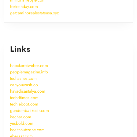
millionairebyte.com
fortechday.com
getcaminorealestateusa.xyz
Links
baeckereiweber.com
peoplemagazine.info
techashes.com
canyouwash.co
havadisantalya.com
techdtimes.com
techieboot.com
gundembalikesir.com
itechar.com
yesbold.com
healthhubzone.com
ebaraat.com