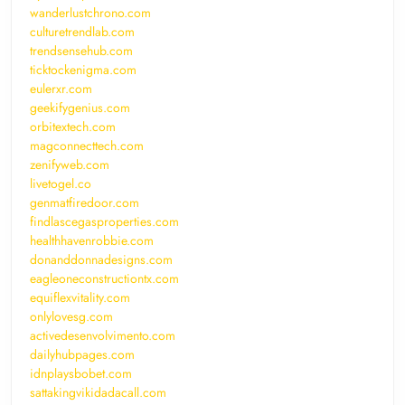
wanderlustchrono.com
culturetrendlab.com
trendsensehub.com
ticktockenigma.com
eulerxr.com
geekifygenius.com
orbitextech.com
magconnecttech.com
zenifyweb.com
livetogel.co
genmatfiredoor.com
findlascegasproperties.com
healthhavenrobbie.com
donanddonnadesigns.com
eagleoneconstructiontx.com
equiflexvitality.com
onlylovesg.com
activedesenvolvimento.com
dailyhubpages.com
idnplaysbobet.com
sattakingvikidadacall.com