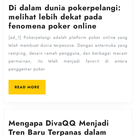
Di dalam dunia pokerpelangi:
melihat lebih dekat pada
Di
fenomena poker online
dalam
[ad_1] Pokerpelangi adalah platform poker online yang
dunia
telah membuat dunia terpesona. Dengan antarmuka yang
pokerpela
ramping, desain ramah pengguna, dan berbagai macam
melihat
permainan, itu telah menjadi favorit di antara
lebih
penggemar poker
dekat
READ
pada
READ MORE
MORE
fenomena
poker
online
Mengapa DivaQQ Menjadi
Tren Baru Terpanas dalam