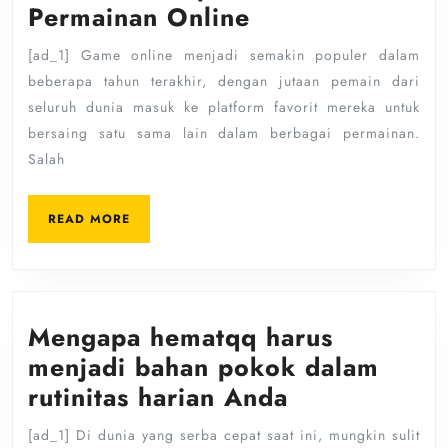
Mengapa
Permainan Online
DivaQQ
[ad_1] Game online menjadi semakin populer dalam
Menjadi
beberapa tahun terakhir, dengan jutaan pemain dari
Tren
seluruh dunia masuk ke platform favorit mereka untuk
Baru
bersaing satu sama lain dalam berbagai permainan.
Terpanas
Salah
dalam
READ
Permainan
READ MORE
MORE
Online
Mengapa hematqq harus
menjadi bahan pokok dalam
Mengapa
rutinitas harian Anda
hematqq
[ad_1] Di dunia yang serba cepat saat ini, mungkin sulit