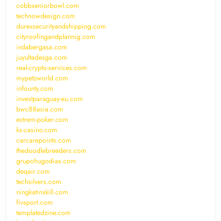
cobbseniorbowl.com
technowdesign.com
durexsecurityandshipping.com
cityroofingandplannig.com
ivdabergasa.com
juyultadesga.com
real-crypto-services.com
mypetzworld.com
infounty.com
investparaguay-eu.com
bwc88asia.com
extrem-poker.com
ks-casino.com
carcarepoints.com
thedoodlebreeders.com
grupohugodias.com
deqair.com
techsilvers.com
ningkatinskill.com
fivsport.com
templatedzine.com