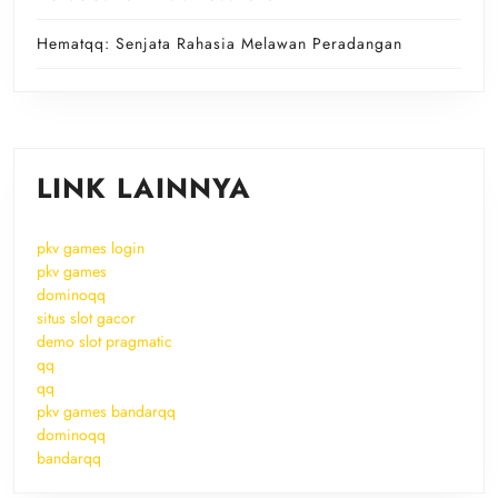
Hematqq: Senjata Rahasia Melawan Peradangan
LINK LAINNYA
pkv games login
pkv games
dominoqq
situs slot gacor
demo slot pragmatic
qq
qq
pkv games bandarqq
dominoqq
bandarqq