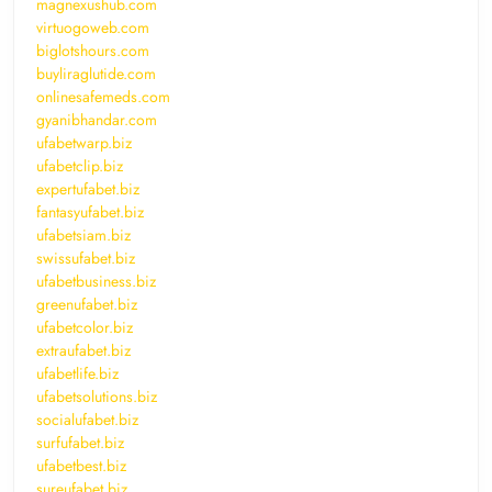
magnexushub.com
virtuogoweb.com
biglotshours.com
buyliraglutide.com
onlinesafemeds.com
gyanibhandar.com
ufabetwarp.biz
ufabetclip.biz
expertufabet.biz
fantasyufabet.biz
ufabetsiam.biz
swissufabet.biz
ufabetbusiness.biz
greenufabet.biz
ufabetcolor.biz
extraufabet.biz
ufabetlife.biz
ufabetsolutions.biz
socialufabet.biz
surfufabet.biz
ufabetbest.biz
sureufabet.biz