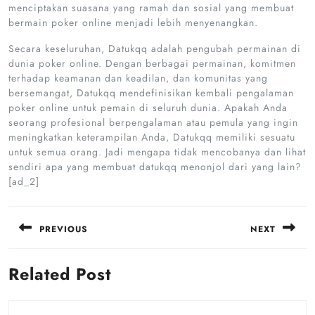
menciptakan suasana yang ramah dan sosial yang membuat
bermain poker online menjadi lebih menyenangkan.
Secara keseluruhan, Datukqq adalah pengubah permainan di
dunia poker online. Dengan berbagai permainan, komitmen
terhadap keamanan dan keadilan, dan komunitas yang
bersemangat, Datukqq mendefinisikan kembali pengalaman
poker online untuk pemain di seluruh dunia. Apakah Anda
seorang profesional berpengalaman atau pemula yang ingin
meningkatkan keterampilan Anda, Datukqq memiliki sesuatu
untuk semua orang. Jadi mengapa tidak mencobanya dan lihat
sendiri apa yang membuat datukqq menonjol dari yang lain?
[ad_2]
Post
navigation
PREVIOUS
NEXT
Previous
Next
Related Post
post:
post: