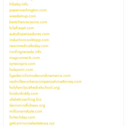
hibaby.info
paperwashington.com
weedemup.com
bestchancecasino.com
bilalliaqat.com
autodispensadores.com
inductioncooktopp.com
newsmedicaltoday.com
roofingnevada.info
magconnectx.com
synexispro.com
holayomi.com
ligadeciclismodecundinamarca.com
nashvilleworkerscompensationattorney.com
holyfamilycathedralschool.org
londonkiddy.com
ufabetcoaching.biz
davismindfulness.org
millionairebyte.com
fortechday.com
getcaminorealestateusa.xyz