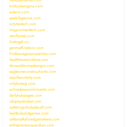
trendsensehub.com
ticktockenigma.com
eulerxr.com
geekifygenius.com
orbitextech.com
magconnecttech.com
zenifyweb.com
livetogel.co
genmatfiredoor.com
findlascegasproperties.com
healthhavenrobbie.com
donanddonnadesigns.com
eagleoneconstructiontx.com
equiflexvitality.com
onlylovesg.com
activedesenvolvimento.com
dailyhubpages.com
idnplaysbobet.com
sattakingvikidadacall.com
bestbolaslotgames.com
sattamatkafixedgamehere.com
entrepreneurguardian.com