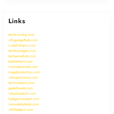
Links
techtronixhq.com
infogadgethub.com
codelinkitpro.com
techboostgen.com
techsensehub.com
bytelabtech.com
innovatexaweb.com
magdynotechco.com
infosparkitnow.com
techvortexco.com
geekifyweb.com
infoplazatech.com
bytegeniusxpert.com
innovatebytelab.com
infobytepro.com