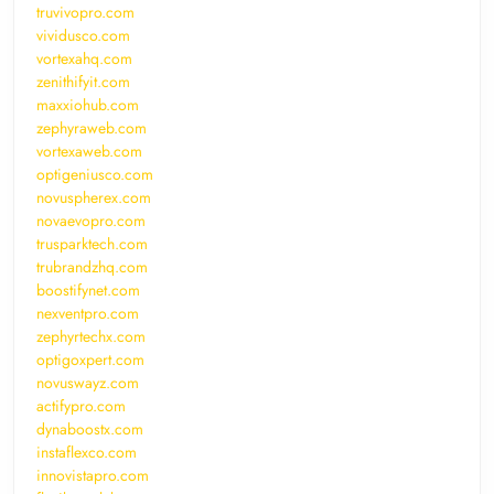
truvivopro.com
vividusco.com
vortexahq.com
zenithifyit.com
maxxiohub.com
zephyraweb.com
vortexaweb.com
optigeniusco.com
novuspherex.com
novaevopro.com
trusparktech.com
trubrandzhq.com
boostifynet.com
nexventpro.com
zephyrtechx.com
optigoxpert.com
novuswayz.com
actifypro.com
dynaboostx.com
instaflexco.com
innovistapro.com