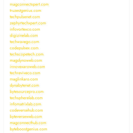
magconnectxpert.com
truzestgenius.com
techpulsenet.com
zephyrtechxpert.com
infovortexco.com
digizinelab.com
techwavego.com
codepulsex.com
techscopetech.com
magdynoweb.com
innovexaroweb.com
techreviveco.com
maglinkaro.com
dynabytenet.com
bytesourcepro.com
techspherelab.com
infomatrixlab.com
codeversehub.com
byteverseweb.com
magconnecthub.com
byteboostgenius.com