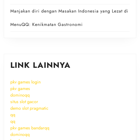
Manjakan diri dengan Masakan Indonesia yang Lezat di
MenuQQ: Kenikmatan Gastronomi
LINK LAINNYA
pkv games login
pkv games
dominoqq
situs slot gacor
demo slot pragmatic
qq
qq
pkv games bandarqq
dominoqq