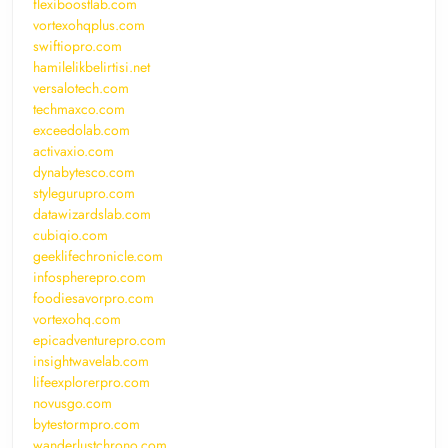
flexiboostlab.com
vortexohqplus.com
swiftiopro.com
hamilelikbelirtisi.net
versalotech.com
techmaxco.com
exceedolab.com
activaxio.com
dynabytesco.com
stylegurupro.com
datawizardslab.com
cubiqio.com
geeklifechronicle.com
infospherepro.com
foodiesavorpro.com
vortexohq.com
epicadventurepro.com
insightwavelab.com
lifeexplorerpro.com
novusgo.com
bytestormpro.com
wanderlustchrono.com