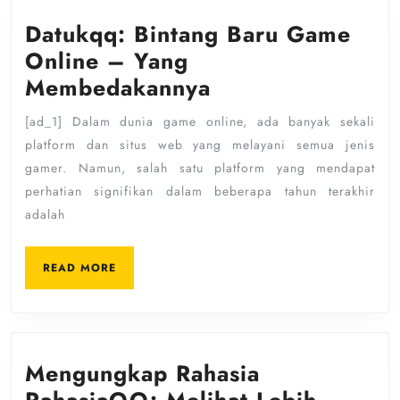
Datukqq: Bintang Baru Game
Online – Yang
Datukqq:
Membedakannya
Bintang
[ad_1] Dalam dunia game online, ada banyak sekali
Baru
platform dan situs web yang melayani semua jenis
Game
gamer. Namun, salah satu platform yang mendapat
Online
perhatian signifikan dalam beberapa tahun terakhir
–
adalah
Yang
READ
Membedakannya
READ MORE
MORE
Mengungkap Rahasia
RahasiaQQ: Melihat Lebih