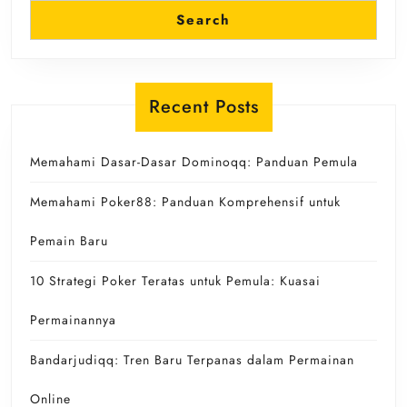
Search
Recent Posts
Memahami Dasar-Dasar Dominoqq: Panduan Pemula
Memahami Poker88: Panduan Komprehensif untuk
Pemain Baru
10 Strategi Poker Teratas untuk Pemula: Kuasai
Permainannya
Bandarjudiqq: Tren Baru Terpanas dalam Permainan
Online