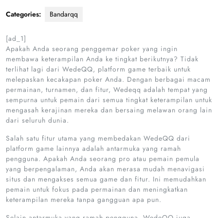
Categories:
Bandarqq
[ad_1]
Apakah Anda seorang penggemar poker yang ingin
membawa keterampilan Anda ke tingkat berikutnya? Tidak
terlihat lagi dari WedeQQ, platform game terbaik untuk
melepaskan kecakapan poker Anda. Dengan berbagai macam
permainan, turnamen, dan fitur, Wedeqq adalah tempat yang
sempurna untuk pemain dari semua tingkat keterampilan untuk
mengasah kerajinan mereka dan bersaing melawan orang lain
dari seluruh dunia.
Salah satu fitur utama yang membedakan WedeQQ dari
platform game lainnya adalah antarmuka yang ramah
pengguna. Apakah Anda seorang pro atau pemain pemula
yang berpengalaman, Anda akan merasa mudah menavigasi
situs dan mengakses semua game dan fitur. Ini memudahkan
pemain untuk fokus pada permainan dan meningkatkan
keterampilan mereka tanpa gangguan apa pun.
Selain antarmuka yang ramah pengguna, WedeQQ juga