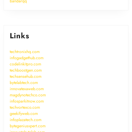
bandarqq
Links
techtronixhq.com
infogadgethub.com
codelinkitpro.com
techboostgen.com
techsensehub.com
bytelabtech.com
innovatexaweb.com
magdynotechco.com
infosparkitnow.com
techvortexco.com
geekifyweb.com
infoplazatech.com
bytegeniusxpert.com