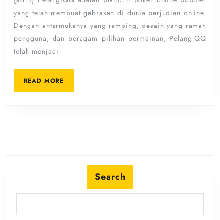
[ad_1] PelangiQQ adalah platform poker online populer
Impian
yang telah membuat gebrakan di dunia perjudian online.
Poker
Dengan antarmukanya yang ramping, desain yang ramah
Menjadi
pengguna, dan beragam pilihan permainan, PelangiQQ
Kenyata
telah menjadi
READ
READ MORE
MORE
Search