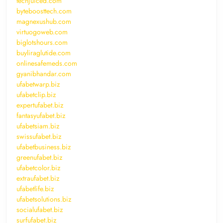
techjuiced.com
byteboosttech.com
magnexushub.com
virtuogoweb.com
biglotshours.com
buyliraglutide.com
onlinesafemeds.com
gyanibhandar.com
ufabetwarp.biz
ufabetclip.biz
expertufabet.biz
fantasyufabet.biz
ufabetsiam.biz
swissufabet.biz
ufabetbusiness.biz
greenufabet.biz
ufabetcolor.biz
extraufabet.biz
ufabetlife.biz
ufabetsolutions.biz
socialufabet.biz
surfufabet.biz