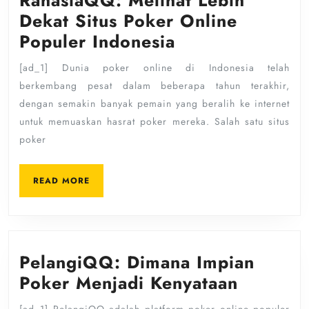
Dekat Situs Poker Online
Mengungkap
Populer Indonesia
Rahasia
[ad_1] Dunia poker online di Indonesia telah
RahasiaQQ:
berkembang pesat dalam beberapa tahun terakhir,
Melihat
dengan semakin banyak pemain yang beralih ke internet
Lebih
untuk memuaskan hasrat poker mereka. Salah satu situs
Dekat
poker
Situs
READ
Poker
READ MORE
MORE
Online
Populer
Indonesia
PelangiQQ: Dimana Impian
Pelangi
Poker Menjadi Kenyataan
Dimana