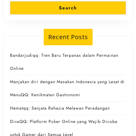
Search
Recent Posts
Bandarjudiqq: Tren Baru Terpanas dalam Permainan
Online
Manjakan diri dengan Masakan Indonesia yang Lezat di
MenuQQ: Kenikmatan Gastronomi
Hematqq: Senjata Rahasia Melawan Peradangan
DivaQQ: Platform Poker Online yang Wajib Dicoba
untuk Gamer dari Semua Level