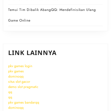
Temui Tim Dibalik AbangQQ: Mendefinisikan Ulang
Game Online
LINK LAINNYA
pkv games login
pkv games
dominoqq
situs slot gacor
demo slot pragmatic
qq
qq
pkv games bandarqq
dominoqq