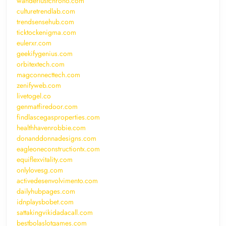
wanderlustchrono.com
culturetrendlab.com
trendsensehub.com
ticktockenigma.com
eulerxr.com
geekifygenius.com
orbitextech.com
magconnecttech.com
zenifyweb.com
livetogel.co
genmatfiredoor.com
findlascegasproperties.com
healthhavenrobbie.com
donanddonnadesigns.com
eagleoneconstructiontx.com
equiflexvitality.com
onlylovesg.com
activedesenvolvimento.com
dailyhubpages.com
idnplaysbobet.com
sattakingvikidadacall.com
bestbolaslotgames.com