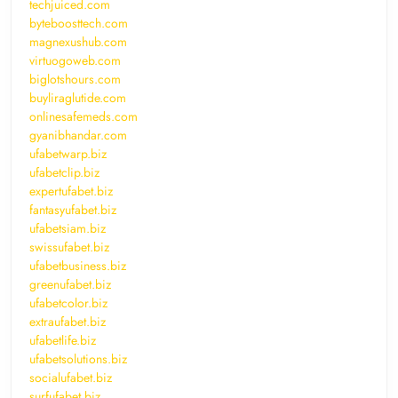
techjuiced.com
byteboosttech.com
magnexushub.com
virtuogoweb.com
biglotshours.com
buyliraglutide.com
onlinesafemeds.com
gyanibhandar.com
ufabetwarp.biz
ufabetclip.biz
expertufabet.biz
fantasyufabet.biz
ufabetsiam.biz
swissufabet.biz
ufabetbusiness.biz
greenufabet.biz
ufabetcolor.biz
extraufabet.biz
ufabetlife.biz
ufabetsolutions.biz
socialufabet.biz
surfufabet.biz