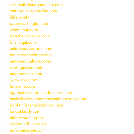
sattamatkafixedgamehere.com
entrepreneurguardian.com
hibaby.info
paperwashington.com
weedemup.com
bestchancecasino.com
bilalliaqat.com
autodispensadores.com
inductioncooktopp.com
newsmedicaltoday.com
roofingnevada.info
magconnectx.com
synexispro.com
holayomi.com
ligadeciclismodecundinamarca.com
nashvilleworkerscompensationattorney.com
holyfamilycathedralschool.org
londonkiddy.com
ufabetcoaching.biz
davismindfulness.org
millionairebyte.com