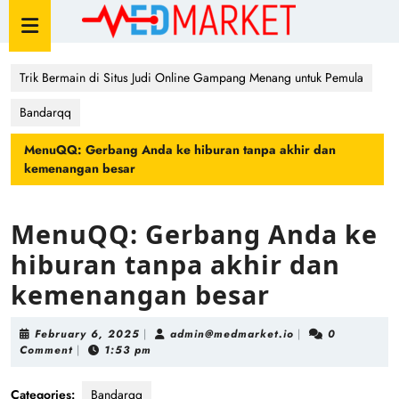
Skip
Open
to
Button
content
Skip
Trik Bermain di Situs Judi Online Gampang Menang untuk Pemula
to
content
Bandarqq
MenuQQ: Gerbang Anda ke hiburan tanpa akhir dan
kemenangan besar
MenuQQ: Gerbang Anda ke
hiburan tanpa akhir dan
kemenangan besar
February
admin@medmarket
February 6, 2025
|
admin@medmarket.io
|
0
6,
Comment
|
1:53 pm
2025
Categories:
Bandarqq