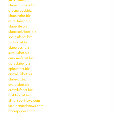
ufabetbusiness.biz
greenufabet.biz
ufabetcolor.biz
extraufabet.biz
ufabetlife.biz
ufabetsolutions.biz
socialufabet.biz
surfufabet.biz
ufabetbest.biz
sureufabet.biz
customufabet.biz
storyufabet.biz
epicufabet.biz
crystalufabet.biz
ufabetok.biz
everufabet.biz
crowdufabet.biz
buildufabet.biz
alltransportnews.com
fashiontrandsnews.com
bbcreporters.com