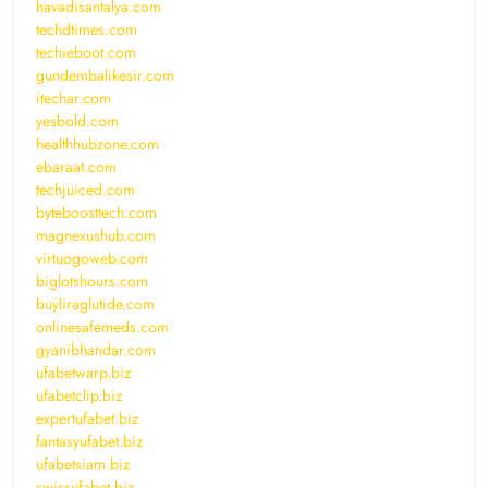
havadisantalya.com
techdtimes.com
techieboot.com
gundembalikesir.com
itechar.com
yesbold.com
healthhubzone.com
ebaraat.com
techjuiced.com
byteboosttech.com
magnexushub.com
virtuogoweb.com
biglotshours.com
buyliraglutide.com
onlinesafemeds.com
gyanibhandar.com
ufabetwarp.biz
ufabetclip.biz
expertufabet.biz
fantasyufabet.biz
ufabetsiam.biz
swissufabet.biz