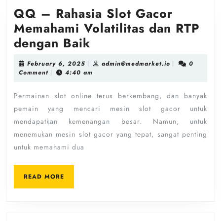
QQ – Rahasia Slot Gacor
Memahami Volatilitas dan RTP
QQ
dengan Baik
–
February
admin@medmark
February 6, 2025
|
admin@medmarket.io
|
0
Rahasia
6,
Comment
|
4:40 am
2025
Slot
Permainan slot online terus berkembang, dan banyak
Gacor
pemain yang mencari mesin slot gacor untuk
Memahami
mendapatkan kemenangan besar. Namun, untuk
Volatilitas
menemukan mesin slot gacor yang tepat, sangat penting
dan
untuk memahami dua
RTP
dengan
READ
READ MORE
MORE
Baik