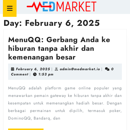
Skip
Open
to
Button
content
Day:
February 6, 2025
Skip
to
content
MenuQQ: Gerbang Anda ke
hiburan tanpa akhir dan
MenuQQ:
kemenangan besar
Gerbang
February
admin@medmark
February 6, 2025
|
admin@medmarket.io
|
0
Anda
6,
Comment
|
1:53 pm
2025
ke
MenuQQ adalah platform game online populer yang
hiburan
menawarkan pemain gateway ke hiburan tanpa akhir dan
tanpa
kesempatan untuk memenangkan hadiah besar. Dengan
akhir
berbagai permainan untuk dipilih, termasuk poker,
dan
DominoQQ, Bandarq, dan
kemenangan