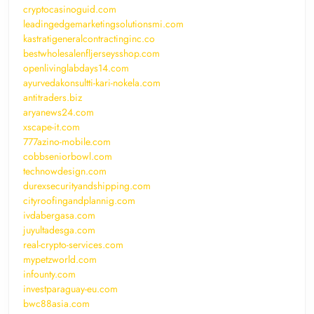
cryptocasinoguid.com
leadingedgemarketingsolutionsmi.com
kastratigeneralcontractinginc.co
bestwholesalenfljerseysshop.com
openlivinglabdays14.com
ayurvedakonsultti-kari-nokela.com
antitraders.biz
aryanews24.com
xscape-it.com
777azino-mobile.com
cobbseniorbowl.com
technowdesign.com
durexsecurityandshipping.com
cityroofingandplannig.com
ivdabergasa.com
juyultadesga.com
real-crypto-services.com
mypetzworld.com
infounty.com
investparaguay-eu.com
bwc88asia.com