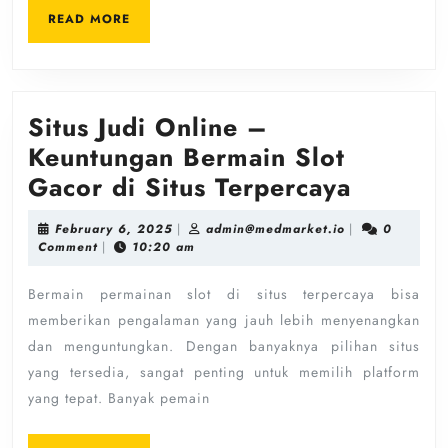
besar
READ
READ MORE
MORE
Situs Judi Online –
Keuntungan Bermain Slot
Situs
Gacor di Situs Terpercaya
Judi
February
admin@medmark
February 6, 2025
|
admin@medmarket.io
|
0
Online
6,
Comment
|
10:20 am
2025
–
Bermain permainan slot di situs terpercaya bisa
Keuntu
memberikan pengalaman yang jauh lebih menyenangkan
Bermai
dan menguntungkan. Dengan banyaknya pilihan situs
Slot
yang tersedia, sangat penting untuk memilih platform
Gacor
yang tepat. Banyak pemain
di