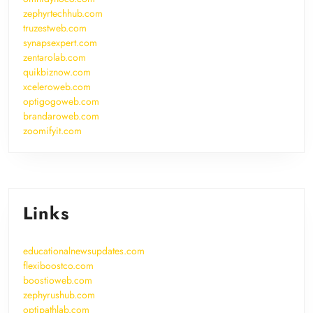
zephyrtechhub.com
truzestweb.com
synapsexpert.com
zentarolab.com
quikbiznow.com
xceleroweb.com
optigogoweb.com
brandaroweb.com
zoomifyit.com
Links
educationalnewsupdates.com
flexiboostco.com
boostioweb.com
zephyrushub.com
optipathlab.com