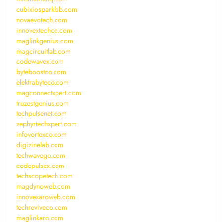
cubixiosparklab.com
novaevotech.com
innovextechco.com
maglinkgenius.com
magcircuitlab.com
codewavex.com
byteboostco.com
elektrabyteco.com
magconnectxpert.com
truzestgenius.com
techpulsenet.com
zephyrtechxpert.com
infovortexco.com
digizinelab.com
techwavego.com
codepulsex.com
techscopetech.com
magdynoweb.com
innovexaroweb.com
techreviveco.com
maglinkaro.com