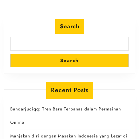
Search
Search
Recent Posts
Bandarjudiqq: Tren Baru Terpanas dalam Permainan
Online
Manjakan diri dengan Masakan Indonesia yang Lezat di