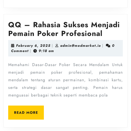
dengan
Keama
QQ – Rahasia Sukses Menjadi
Tinggi
QQ
Pemain Poker Profesional
–
February
admin@medmark
February 6, 2025
|
admin@medmarket.io
|
0
Rahasia
6,
Comment
|
9:18 am
2025
Sukses
Memahami Dasar-Dasar Poker Secara Mendalam Untuk
Menjad
menjadi pemain poker profesional, pemahaman
Pemain
mendalam tentang aturan permainan, kombinasi kartu,
Poker
serta strategi dasar sangat penting. Pemain harus
Profesi
menguasai berbagai teknik seperti membaca pola
READ
READ MORE
MORE