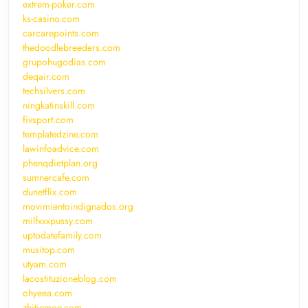
extrem-poker.com
ks-casino.com
carcarepoints.com
thedoodlebreeders.com
grupohugodias.com
deqair.com
techsilvers.com
ningkatinskill.com
fivsport.com
templatedzine.com
lawinfoadvice.com
phenqdietplan.org
sumnercafe.com
dunetflix.com
movimientoindignados.org
milfxxxpussy.com
uptodatefamily.com
musitop.com
utyam.com
lacostituzioneblog.com
ohyeea.com
zhitiemoe.com