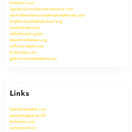
holayomi.com
ligadeciclismodecundinamarca.com
nashvilleworkerscompensationattorney.com
holyfamilycathedralschool.org
londonkiddy.com
ufabetcoaching.biz
davismindfulness.org
millionairebyte.com
fortechday.com
getcaminorealestateusa.xyz
Links
baeckereiweber.com
peoplemagazine.info
techashes.com
canyouwash.co