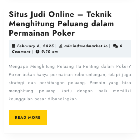
Situs Judi Online – Teknik
Menghitung Peluang dalam
Situs
Permainan Poker
Judi
February
admin@medmark
February 6, 2025
|
admin@medmarket.io
|
0
Online
6,
Comment
|
9:10 am
2025
–
Mengapa Menghitung Peluang Itu Penting dalam Poker?
Teknik
Poker bukan hanya permainan keberuntungan, tetapi juga
Menghitung
strategi dan perhitungan peluang. Pemain yang bisa
Peluang
menghitung peluang kartu dengan baik memiliki
dalam
keunggulan besar dibandingkan
Permainan
Poker
READ
READ MORE
MORE