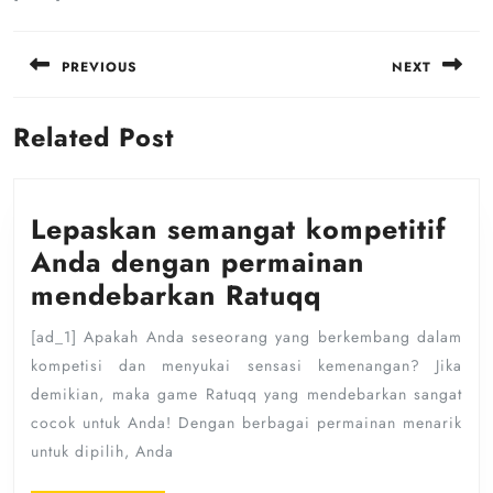
Post
navigation
PREVIOUS
NEXT
Previous
Next
Related Post
post:
post:
Lepaskan semangat kompetitif
Anda dengan permainan
Lepaskan
mendebarkan Ratuqq
semangat
[ad_1] Apakah Anda seseorang yang berkembang dalam
kompetitif
kompetisi dan menyukai sensasi kemenangan? Jika
Anda
demikian, maka game Ratuqq yang mendebarkan sangat
dengan
cocok untuk Anda! Dengan berbagai permainan menarik
permainan
untuk dipilih, Anda
mendebarka