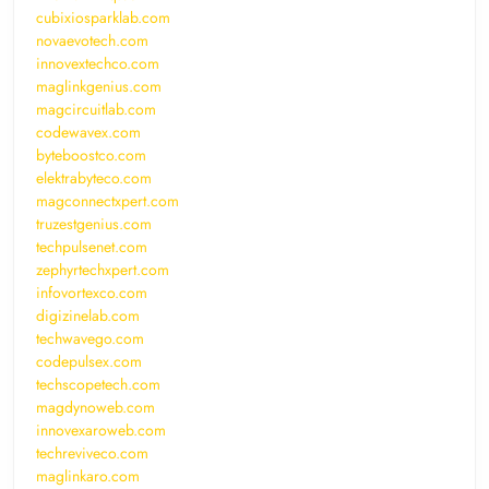
cubixiosparklab.com
novaevotech.com
innovextechco.com
maglinkgenius.com
magcircuitlab.com
codewavex.com
byteboostco.com
elektrabyteco.com
magconnectxpert.com
truzestgenius.com
techpulsenet.com
zephyrtechxpert.com
infovortexco.com
digizinelab.com
techwavego.com
codepulsex.com
techscopetech.com
magdynoweb.com
innovexaroweb.com
techreviveco.com
maglinkaro.com