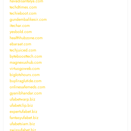
havadisantalya.com
techdtimes.com
techieboot.com
gundembalikesir.com
itechar.com
yesbold.com
healthhubzone.com
ebaraat.com
techjuiced.com
byteboosttech.com
magnexushub.com
virtuogoweb.com
biglotshours.com
buyliraglutide.com
onlinesafemeds.com
gyanibhandar.com
ufabetwarp.biz
ufabetclip.biz
expertufabet.biz
fantasyufabet.biz
ufabetsiam.biz
swissufabet.biz