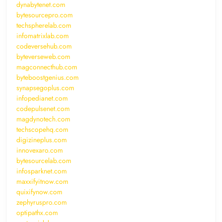
dynabytenet.com
bytesourcepro.com
techspherelab.com
infomatrixlab.com
codeversehub.com
byteverseweb.com
magconnecthub.com
byteboostgenius.com
synapsegoplus.com
infopedianet.com
codepulsenet.com
magdynotech.com
techscopehq.com
digizineplus.com
innovexaro.com
bytesourcelab.com
infosparknet.com
maxxifyitnow.com
quixifynow.com
zephyruspro.com
optipathx.com