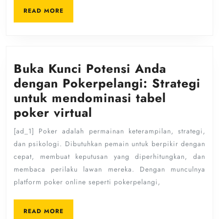
READ
Ratuqq
READ MORE
MORE
Buka Kunci Potensi Anda
dengan Pokerpelangi: Strategi
untuk mendominasi tabel
Buka
poker virtual
Kunci
[ad_1] Poker adalah permainan keterampilan, strategi,
Potensi
dan psikologi. Dibutuhkan pemain untuk berpikir dengan
Anda
cepat, membuat keputusan yang diperhitungkan, dan
dengan
membaca perilaku lawan mereka. Dengan munculnya
Pokerpelangi:
platform poker online seperti pokerpelangi,
Strategi
READ
untuk
READ MORE
MORE