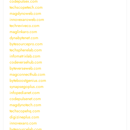
codepulsex.com
techscopetech.com
magdynoweb.com
innovexaroweb.com
techreviveco.com
maglinkaro.com
dynabytenet.com
bytesourcepro.com
techspherelab.com
infomatrixlab.com
codeversehub.com
byteverseweb.com
magconnecthub.com
byteboostgenius.com
synapsegoplus.com
infopedianet.com
codepulsenet.com
magdynotech.com
techscopehq.com
digizineplus.com
innovexaro.com
bytesourcelab.com