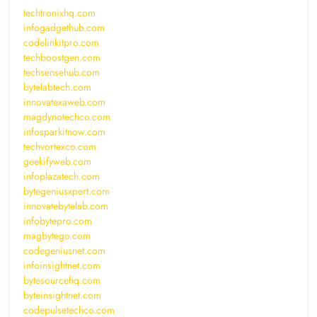
techtronixhq.com
infogadgethub.com
codelinkitpro.com
techboostgen.com
techsensehub.com
bytelabtech.com
innovatexaweb.com
magdynotechco.com
infosparkitnow.com
techvortexco.com
geekifyweb.com
infoplazatech.com
bytegeniusxpert.com
innovatebytelab.com
infobytepro.com
magbytego.com
codegeniusnet.com
infoinsightnet.com
bytesourcehq.com
byteinsightnet.com
codepulsetechco.com