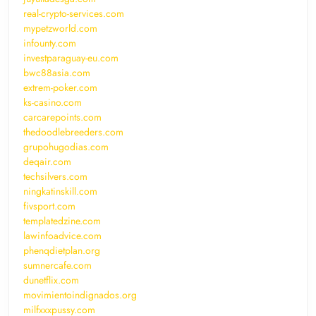
real-crypto-services.com
mypetzworld.com
infounty.com
investparaguay-eu.com
bwc88asia.com
extrem-poker.com
ks-casino.com
carcarepoints.com
thedoodlebreeders.com
grupohugodias.com
deqair.com
techsilvers.com
ningkatinskill.com
fivsport.com
templatedzine.com
lawinfoadvice.com
phenqdietplan.org
sumnercafe.com
dunetflix.com
movimientoindignados.org
milfxxxpussy.com