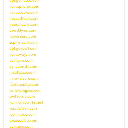
optigeniusco.com
novuspherex.com
novaevopro.com
trusparktech.com
trubrandzhq.com
boostifynet.com
nexventpro.com
zephyrtechx.com
optigoxpert.com
novuswayz.com
actifypro.com
dynaboostx.com
instaflexco.com
innovistapro.com
flexiboostlab.com
vortexohqplus.com
swiftiopro.com
hamilelikbelirtisi.net
versalotech.com
techmaxco.com
exceedolab.com
activaxio.com