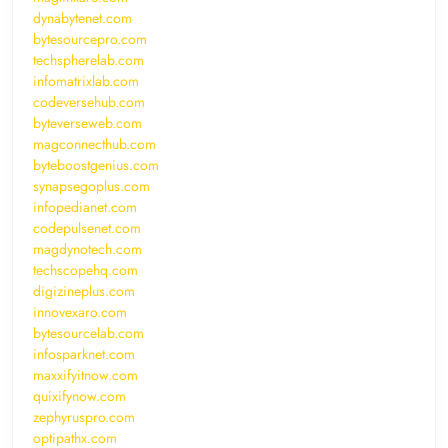
dynabytenet.com
bytesourcepro.com
techspherelab.com
infomatrixlab.com
codeversehub.com
byteverseweb.com
magconnecthub.com
byteboostgenius.com
synapsegoplus.com
infopedianet.com
codepulsenet.com
magdynotech.com
techscopehq.com
digizineplus.com
innovexaro.com
bytesourcelab.com
infosparknet.com
maxxifyitnow.com
quixifynow.com
zephyruspro.com
optipathx.com