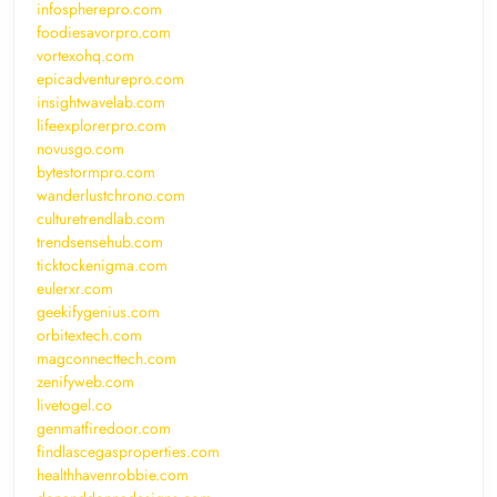
infospherepro.com
foodiesavorpro.com
vortexohq.com
epicadventurepro.com
insightwavelab.com
lifeexplorerpro.com
novusgo.com
bytestormpro.com
wanderlustchrono.com
culturetrendlab.com
trendsensehub.com
ticktockenigma.com
eulerxr.com
geekifygenius.com
orbitextech.com
magconnecttech.com
zenifyweb.com
livetogel.co
genmatfiredoor.com
findlascegasproperties.com
healthhavenrobbie.com