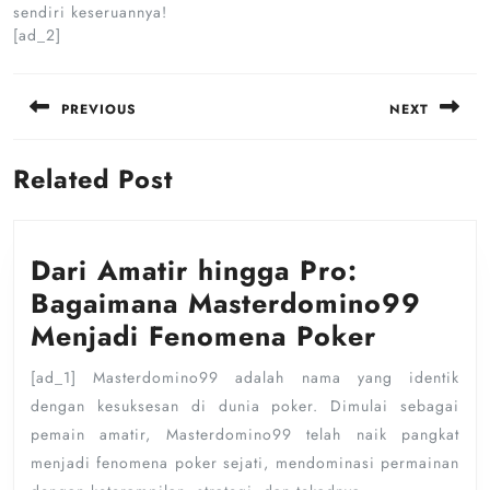
sendiri keseruannya!
[ad_2]
Post
navigation
PREVIOUS
NEXT
Previous
Next
Related Post
post:
post:
Dari Amatir hingga Pro:
Bagaimana Masterdomino99
Dari
Menjadi Fenomena Poker
Amatir
[ad_1] Masterdomino99 adalah nama yang identik
hingga
dengan kesuksesan di dunia poker. Dimulai sebagai
Pro:
pemain amatir, Masterdomino99 telah naik pangkat
Bagaima
menjadi fenomena poker sejati, mendominasi permainan