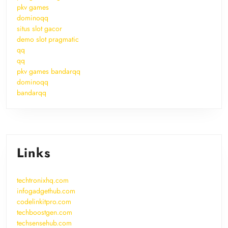
pkv games
dominoqq
situs slot gacor
demo slot pragmatic
qq
qq
pkv games bandarqq
dominoqq
bandarqq
Links
techtronixhq.com
infogadgethub.com
codelinkitpro.com
techboostgen.com
techsensehub.com