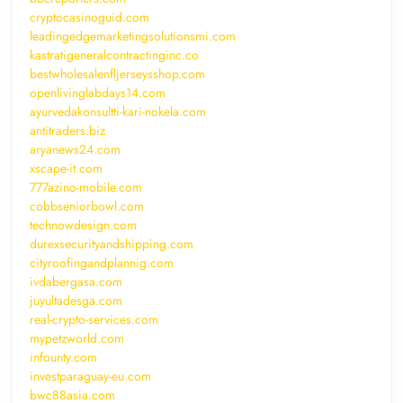
cryptocasinoguid.com
leadingedgemarketingsolutionsmi.com
kastratigeneralcontractinginc.co
bestwholesalenfljerseysshop.com
openlivinglabdays14.com
ayurvedakonsultti-kari-nokela.com
antitraders.biz
aryanews24.com
xscape-it.com
777azino-mobile.com
cobbseniorbowl.com
technowdesign.com
durexsecurityandshipping.com
cityroofingandplannig.com
ivdabergasa.com
juyultadesga.com
real-crypto-services.com
mypetzworld.com
infounty.com
investparaguay-eu.com
bwc88asia.com