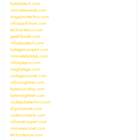
bytelabtech.com
innovatexaweb.com
magdynotechco.com
infosparkitnow.com
techvortexco.com
geekifyweb.com
infoplazatech.com
bytegeniusxpert.com
innovatebytelab.com
infobytepro.com
magbytego.com
codegeniusnet.com
infoinsightnet.com
bytesourcehq.com
byteinsightnet.com
codepulsetechco.com
digizineweb.com
codeconnectx.com
infomatrixxpert.com
innovexaronet.com
techvistanow.com