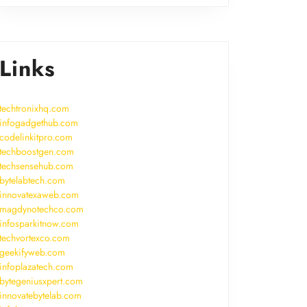
Links
techtronixhq.com
infogadgethub.com
codelinkitpro.com
techboostgen.com
techsensehub.com
bytelabtech.com
innovatexaweb.com
magdynotechco.com
infosparkitnow.com
techvortexco.com
geekifyweb.com
infoplazatech.com
bytegeniusxpert.com
innovatebytelab.com