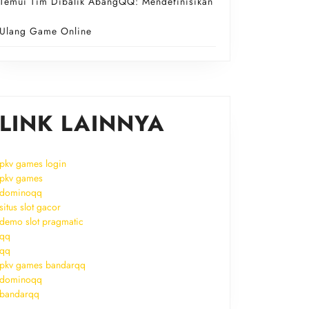
Temui Tim Dibalik AbangQQ: Mendefinisikan
Ulang Game Online
LINK LAINNYA
pkv games login
pkv games
dominoqq
situs slot gacor
demo slot pragmatic
qq
qq
pkv games bandarqq
dominoqq
bandarqq