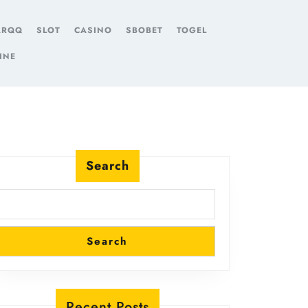
ARQQ
SLOT
CASINO
SBOBET
TOGEL
INE
Search
Search
Recent Posts