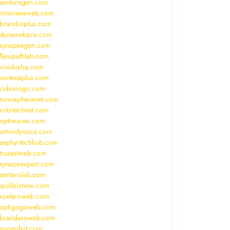
zenturogen.com
innovexaweb.com
brandioplus.com
dynawebpro.com
synapsegen.com
flexipathlab.com
vividushq.com
vortexaplus.com
cubixiogo.com
novuspherenet.com
orbitechnet.com
optiwavex.com
omnidynoco.com
zephyrtechhub.com
truzestweb.com
synapsexpert.com
zentarolab.com
quikbiznow.com
xceleroweb.com
optigogoweb.com
brandaroweb.com
zoomifyit.com