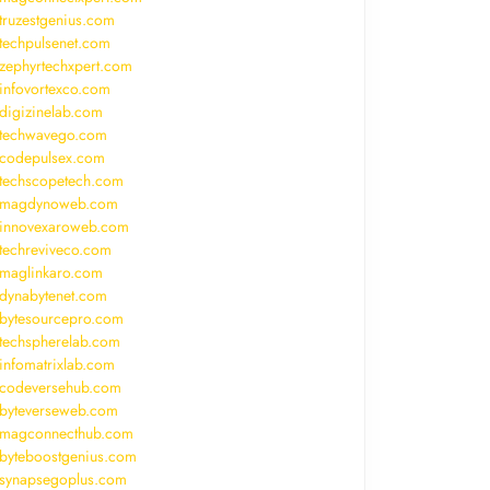
truzestgenius.com
techpulsenet.com
zephyrtechxpert.com
infovortexco.com
digizinelab.com
techwavego.com
codepulsex.com
techscopetech.com
magdynoweb.com
innovexaroweb.com
techreviveco.com
maglinkaro.com
dynabytenet.com
bytesourcepro.com
techspherelab.com
infomatrixlab.com
codeversehub.com
byteverseweb.com
magconnecthub.com
byteboostgenius.com
synapsegoplus.com