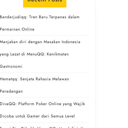
Bandarjudiqq: Tren Baru Terpanas dalam
Permainan Online
Manjakan diri dengan Masakan Indonesia
yang Lezat di MenuQQ: Kenikmatan
Gastronomi
Hematqq: Senjata Rahasia Melawan
Peradangan
DivaQQ: Platform Poker Online yang Wajib
Dicoba untuk Gamer dari Semua Level