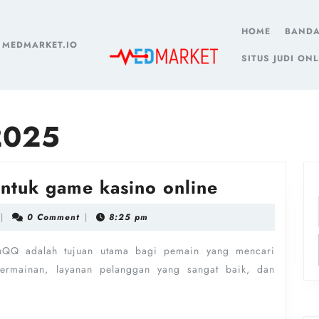
HOME
BAND
MEDMARKET.IO
SITUS JUDI ONL
2025
MenuQQ:
ntuk game kasino online
Tujuan
admin@medmarket.io
|
0 Comment
|
8:25 pm
utama
untuk
nuQQ adalah tujuan utama bagi pemain yang mencari
game
ermainan, layanan pelanggan yang sangat baik, dan
kasino
online